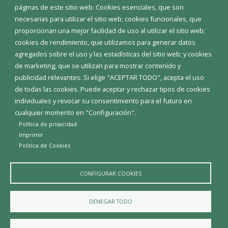
Corporación Municipal
páginas de este sitio web: Cookies esenciales, que son
Teléfonos de interés
necesarias para utilizar el sitio web; cookies funcionales, que
proporcionan una mejor facilidad de uso al utilizar el sitio web;
INICIAR SESIÓN
cookies de rendimiento, que utilizamos para generar datos
MAPA WEB
agregados sobre el uso y las estadísticas del sitio web; y cookies
de marketing, que se utilizan para mostrar contenido y
publicidad relevantes. Si elige "ACEPTAR TODO", acepta el uso
de todas las cookies. Puede aceptar y rechazar tipos de cookies
individuales y revocar su consentimiento para el futuro en
cualquier momento en "Configuración".
Política de privacidad
Imprimir
Politica de Cookies
CONFIGURAR COOKIES
Aviso Legal
Política de privacidad
Política de Cookies
DENEGAR TODO
Declaración de accesibilidad