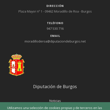
DIRECCIÓN
Plaza Mayor nº 1 - 09462 Moradillo de Roa - Burgos
TELÉFONO
947 530 716
EMAIL
moradilloderoa@diputaciondeburgos.net
Diputación de Burgos
Noticias
Eventos
Utilizamos una selección de cookies propias y de terceros en las