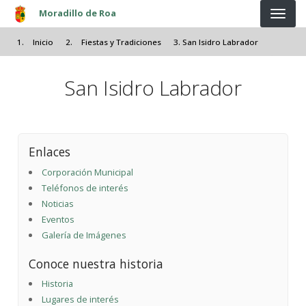
Pasar al contenido principal
Moradillo de Roa
Inicio
Fiestas y Tradiciones
San Isidro Labrador
San Isidro Labrador
Enlaces
Corporación Municipal
Teléfonos de interés
Noticias
Eventos
Galería de Imágenes
Conoce nuestra historia
Historia
Lugares de interés