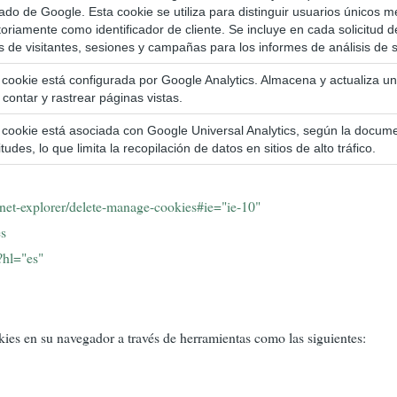
izado de Google. Esta cookie se utiliza para distinguir usuarios único
toriamente como identificador de cliente. Se incluye en cada solicitud d
s de visitantes, sesiones y campañas para los informes de análisis de si
 cookie está configurada por Google Analytics. Almacena y actualiza un
 contar y rastrear páginas vistas.
 cookie está asociada con Google Universal Analytics, según la document
itudes, lo que limita la recopilación de datos en sitios de alto tráfico.
net-explorer/delete-manage-cookies#ie="ie-10"
es
?hl="es"
es en su navegador a través de herramientas como las siguientes: