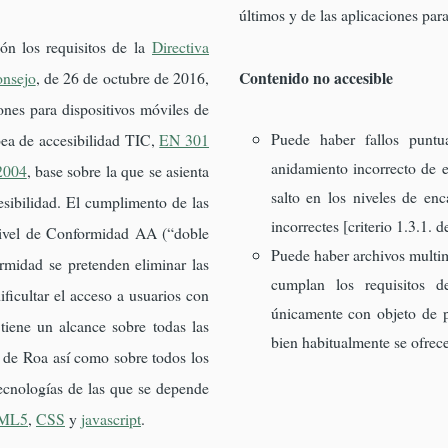
últimos y de las aplicaciones para
ón los requisitos de la
Directiva
Contenido no accesible
onsejo
, de 26 de octubre de 2016,
iones para dispositivos móviles de
Puede haber fallos punt
pea de accesibilidad TIC,
EN 301
anidamiento incorrecto de e
2004
, base sobre la que se asienta
salto en los niveles de en
esibilidad. El cumplimento de las
incorrectes [criterio 1.3.1.
Nivel de Conformidad AA (“doble
Puede haber archivos multi
rmidad se pretenden eliminar las
cumplan los requisitos d
ificultar el acceso a usuarios con
únicamente con objeto de p
tiene un alcance sobre todas las
bien habitualmente se ofrece
 de Roa así como sobre todos los
tecnologías de las que se depende
ML5
,
CSS
y
javascript
.