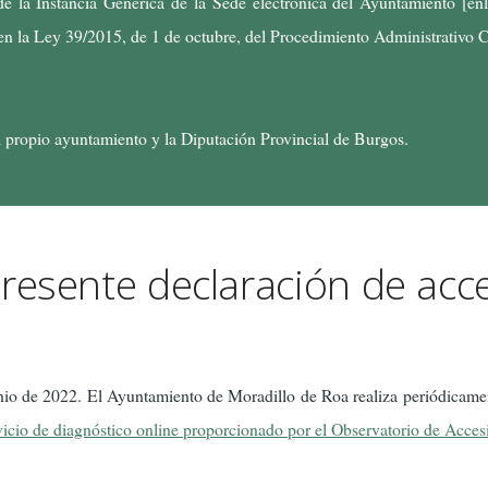
de la Instancia Genérica de la Sede electrónica del Ayuntamiento [enl
 en la Ley 39/2015, de 1 de octubre, del Procedimiento Administrativo
el propio ayuntamiento y la Diputación Provincial de Burgos.
resente declaración de acce
nio de 2022. El Ayuntamiento de Moradillo de Roa realiza periódicamen
vicio de diagnóstico online proporcionado por el Observatorio de Acces