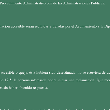
 Procedimiento Administrativo con de las Administraciones Públicas.
mación accesible serán recibidas y tratadas por el Ayuntamiento y la Di
 accesible o queja, ésta hubiera sido desestimada, no se estuviera de a
ulo 12.5, la persona interesada podrá iniciar una reclamación. Igualme
es sin haber obtenido respuesta.