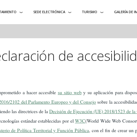
TAMIENTO
SEDE ELECTRÓNICA
TURISMO
GALERÍA DE 
claración de accesibili
prometido a hacer accesible
su sitio web
y su aplicación para dispos
 2016/2102 del Parlamento Europeo y del Consejo
sobre la accesibilida
endo las directrices de la
Decisión de Ejecución (UE) 2018/1523 de la
ecnologías estándar establecidas por el
W3C
(World Wide Web Consor
terio de Política Territorial y Función Pública
, con el fin de crear un 