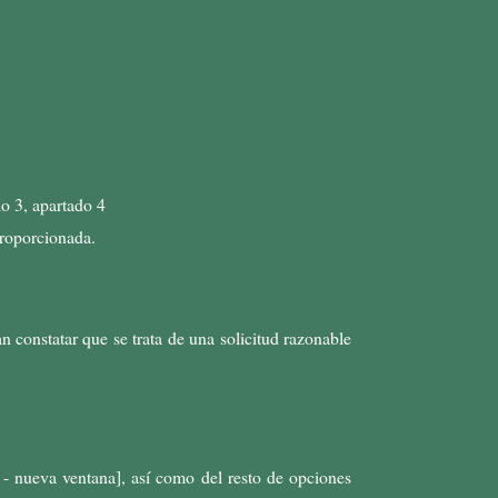
o 3, apartado 4
proporcionada.
n constatar que se trata de una solicitud razonable
 - nueva ventana], así como del resto de opciones