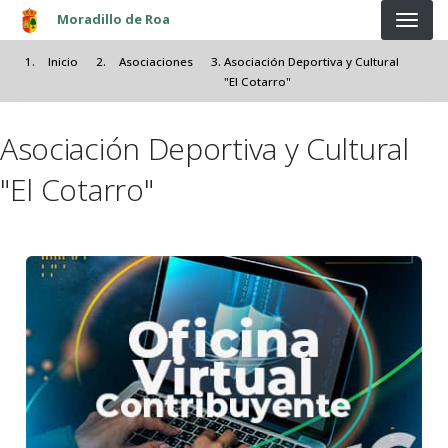
Pasar al contenido principal
Moradillo de Roa
Inicio
Asociaciones
Asociación Deportiva y Cultural
"El Cotarro"
Asociación Deportiva y Cultural
"El Cotarro"