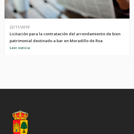
22/11/2019
Licitación para la contratación del arrendamiento de bien
patrimonial destinado a bar en Moradillo de Roa
Más información en el Ayuntamiento de Moradillo de Roa
Leer noticia
ATENCIÓN AL PÚBLICO Miércoles de 12:00h a 14:00h