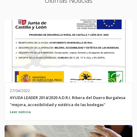
Últimas Noticias
27/04/2022
AYUDA LEADER 2014/2020 A.D.R.I. Ribera del Duero Burgalesa
"mejora, accesibilidad y estética de las bodegas"
Ayuda LEADER 2014-2020. A.D.R.I. Ribera del Duero Burgalesa:
Leer noticia
Esta entidad en colaboración con la Asociación de Desarrollo
Rural e Integral de la Ribera del Duero Burgalesa, ha recibido
una ayuda dentro del;programa LEADER 2014-2020 cofinanciado