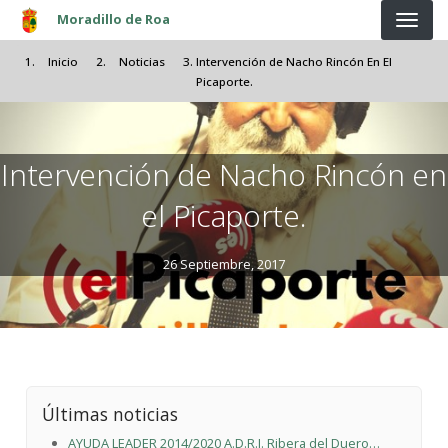
Pasar al contenido principal
Moradillo de Roa
Inicio
Noticias
Intervención de Nacho Rincón En El
Picaporte.
Intervención de Nacho Rincón en
el Picaporte.
26 Septiembre, 2017
Últimas noticias
AYUDA LEADER 2014/2020 A.D.R.I. Ribera del Duero